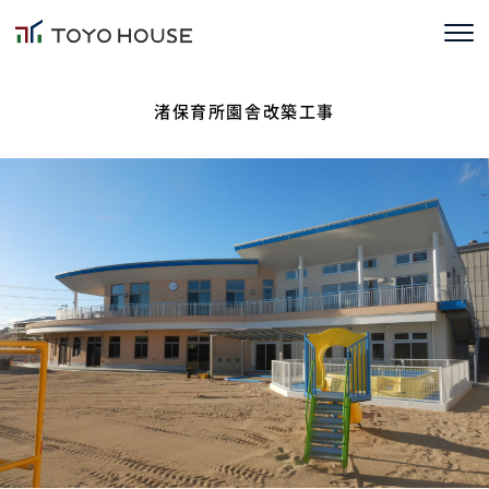
ホーム
渚保育所園舎改築工事
コンセプト
TOYOHOUSEの家づくり
施工事例
お客様の声
会社情報
ブログ
ニュース