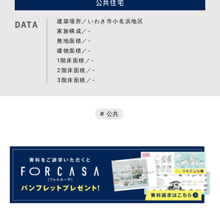
公共住宅
建築場所
いわき市小名浜地区
DATA
家族構成
-
敷地面積
-
建物面積
-
1階床面積
-
2階床面積
-
3階床面積
-
公共