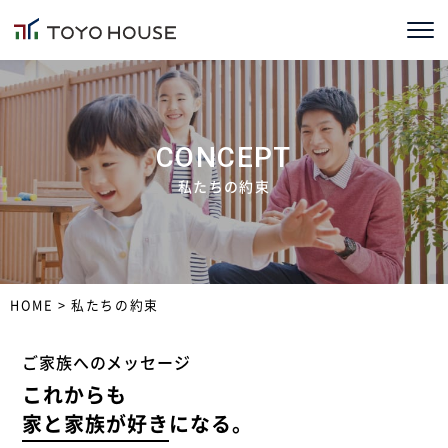
ホーム
コンセプト
CONCEPT
TOYOHOUSEの家づくり
私たちの約束
施工事例
お客様の声
HOME
> 私たちの約束
会社情報
ご家族へのメッセージ
ブログ
これからも
家と家族が好き
になる。
ニュース