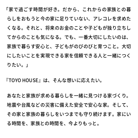
0120-255-269
「家で過ごす時間が好き。
だから、これからの家族との暮
営業時間／9：00〜17：30
らしをおもうと
今の家に足りていない、アレコレを求めた
定休日／土日祝
くなる。
それと、将来のお金のことや
子どもが独り立ちし
※事前連絡で定休日も対応可
てからのことも気になる。
でも、一番大切にしたいのは、
家族で暮らす安心と、子どもがのびのびと育つこと。
大切
イベント情報
にしたいことを実現できる家を
信頼できる人と一緒につく
りたい。」
資料請求・お問い合わせ
『TOYO HOUSE』は、そんな想いに応えたい。
あなたと家族が求める暮らしを一緒に見つける家づくり。
地震や台風などの災害に備えた安全で安心な家。
そして、
その家と家族の暮らしをいつまでも守り続けます。
家にい
る時間を、家族との時間を、今よりもっと。