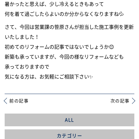
暑かったと思えば、少し冷えるときもあって
0120-255-269
何を着て過ごしたらよいのか分からなくなりますね💦
営業時間／9：00〜17：30
定休日／土日祝
さて、今回は営業課の笹原さんが担当した施工事例を更新
※事前連絡で定休日も対応可
いたしました！
初めてのリフォームの記事ではないでしょうか😊
イベント情報
新築も承っていますが、今回の様なリフォームなども
承っておりますので
資料請求・お問い合わせ
気になる方は、お気軽にご相談下さい✨
前の記事
次の記事
ALL
カテゴリー