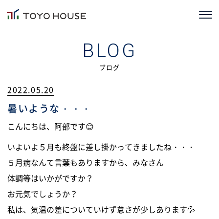
ホーム
BLOG
コンセプト
ブログ
2022.05.20
TOYOHOUSEの家づくり
暑いような・・・
施工事例
こんにちは、阿部です😊
お客様の声
いよいよ５月も終盤に差し掛かってきましたね・・・
５月病なんて言葉もありますから、みなさん
会社情報
体調等はいかがですか？
ブログ
お元気でしょうか？
私は、気温の差についていけず怠さが少しあります💦
ニュース