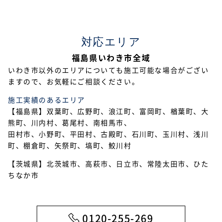
2023年2月
2023年1月
対応エリア
2022年12月
福島県いわき市全域
2022年11月
いわき市以外のエリアについても施工可能な場合がござい
ますので、お気軽にご相談ください。
2022年10月
施工実績のあるエリア
2022年9月
【福島県】双葉町、広野町、浪江町、富岡町、楢葉町、大
熊町、川内村、葛尾村、南相馬市、
2022年7月
田村市、小野町、平田村、古殿町、石川町、玉川村、浅川
2022年6月
町、棚倉町、矢祭町、塙町、鮫川村
【茨城県】北茨城市、高萩市、日立市、常陸太田市、ひた
2022年5月
ちなか市
2022年4月
2022年3月
0120-255-269