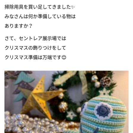
掃除用具を買い足してきました✨
0120-255-269
みなさんは何か準備している物は
営業時間／9：00〜17：30
定休日／土日祝
ありますか？
※事前連絡で定休日も対応可
さて、セントレア展示場では
イベント情報
クリスマスの飾りつけをして
クリスマス準備は万端です😊
資料請求・お問い合わせ