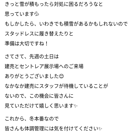
きっと雪が積もったら対処に困るだろうなと
0120-255-269
思っています💦
営業時間／9：00〜17：30
定休日／土日祝
もしかしたら、いわきでも積雪があるかもしれないので
※事前連絡で定休日も対応可
スタッドレスに履き替えたりと
準備は大切ですね！
イベント情報
さてさて、先週の土日は
建売とセントレア展示場へのご来場
資料請求・お問い合わせ
ありがとうございました😊
なかなか建売にスタッフが待機していることが
ないので、この機会に皆さんに
見ていただけて嬉しく思います✨
これから、冬本番なので
皆さんも体調管理には気を付けてください✨