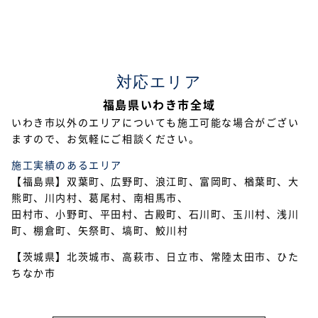
2023年2月
2023年1月
対応エリア
2022年12月
福島県いわき市全域
2022年11月
いわき市以外のエリアについても施工可能な場合がござい
ますので、お気軽にご相談ください。
2022年10月
施工実績のあるエリア
2022年9月
【福島県】双葉町、広野町、浪江町、富岡町、楢葉町、大
熊町、川内村、葛尾村、南相馬市、
2022年7月
田村市、小野町、平田村、古殿町、石川町、玉川村、浅川
2022年6月
町、棚倉町、矢祭町、塙町、鮫川村
【茨城県】北茨城市、高萩市、日立市、常陸太田市、ひた
2022年5月
ちなか市
2022年4月
2022年3月