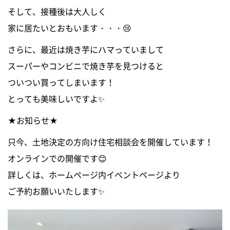
そして、接種後は大人しく
0120-255-269
家に居たいとおもいます・・・😢
営業時間／9：00〜17：30
定休日／土日祝
※事前連絡で定休日も対応可
さらに、最近は焼き芋にハマっていまして
スーパーやコンビニで焼き芋を見つけると
イベント情報
ついつい買ってしまいます！
とっても美味しいですよ✨
資料請求・お問い合わせ
★お知らせ★
只今、土地決定の方向け住宅相談会を開催しています！
オンラインでの開催です😊
詳しくは、ホームページ内イベントページより
ご予約お願いいたします✨