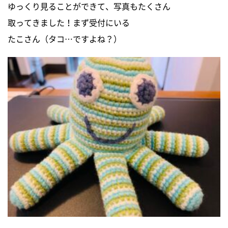
ゆっくり見ることができて、写真もたくさん
0120-255-269
取ってきました！まず受付にいる
営業時間／9：00〜17：30
定休日／土日祝
たこさん（タコ…ですよね？）
※事前連絡で定休日も対応可
イベント情報
資料請求・お問い合わせ