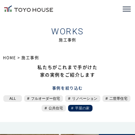
ホーム
WORKS
施工事例
コンセプト
TOYOHOUSEの家づくり
HOME
> 施工事例
私たちがこれまで手がけた
施工事例
家の実例をご紹介します
お客様の声
事例を絞り込む
ALL
フルオーダー住宅
リノベーション
二世帯住宅
会社情報
公共住宅
平屋の家
ブログ
ニュース