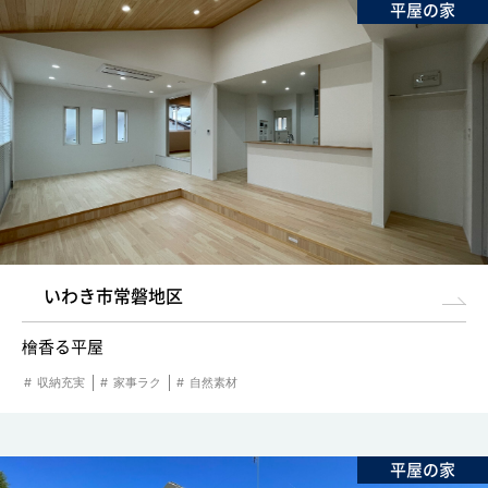
平屋の家
0120-255-269
営業時間／9：00〜17：30
定休日／土日祝
※事前連絡で定休日も対応可
イベント情報
資料請求・お問い合わせ
いわき市常磐地区
檜香る平屋
収納充実
家事ラク
自然素材
平屋の家