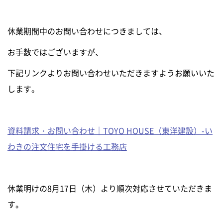
0120-255-269
営業時間／9：00〜17：30
休業期間中のお問い合わせにつきましては、
定休日／土日祝
※事前連絡で定休日も対応可
お手数ではございますが、
下記リンクよりお問い合わせいただきますようお願いいた
イベント情報
します。
資料請求・お問い合わせ
資料請求・お問い合わせ｜TOYO HOUSE（東洋建設）-い
わきの注文住宅を手掛ける工務店
休業明けの8月17日（木）より順次対応させていただきま
す。