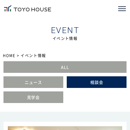
ホーム
EVENT
イベント情報
コンセプト
TOYOHOUSEの家づくり
HOME
> イベント情報
ALL
施工事例
ニュース
相談会
お客様の声
会社情報
見学会
ブログ
ニュース