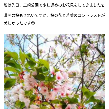
私は先日、三崎公園で少し遅めのお花見をしてきました🌸
0120-255-269
営業時間／9：00〜17：30
満開の桜もきれいですが、桜の花と若葉のコントラストが
定休日／土日祝
※事前連絡で定休日も対応可
美しかったです😊
イベント情報
資料請求・お問い合わせ