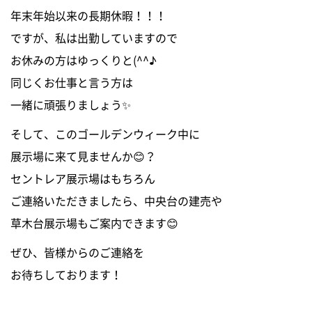
年末年始以来の長期休暇！！！
0120-255-269
ですが、私は出勤していますので
営業時間／9：00〜17：30
定休日／土日祝
お休みの方はゆっくりと(^^♪
※事前連絡で定休日も対応可
同じくお仕事と言う方は
一緒に頑張りましょう✨
イベント情報
そして、このゴールデンウィーク中に
資料請求・お問い合わせ
展示場に来て見ませんか😊？
セントレア展示場はもちろん
ご連絡いただきましたら、中央台の建売や
草木台展示場もご案内できます😊
ぜひ、皆様からのご連絡を
お待ちしております！