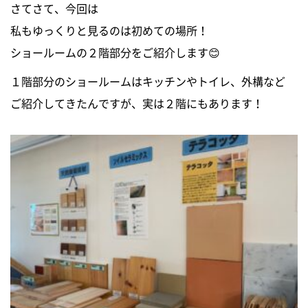
さてさて、今回は
0120-255-269
私もゆっくりと見るのは初めての場所！
営業時間／9：00〜17：30
定休日／土日祝
ショールームの２階部分をご紹介します😊
※事前連絡で定休日も対応可
１階部分のショールームはキッチンやトイレ、外構など
ご紹介してきたんですが、実は２階にもあります！
イベント情報
資料請求・お問い合わせ