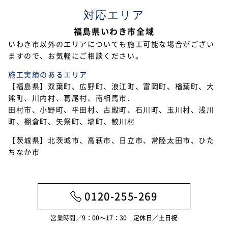
対応エリア
2022年12月
福島県いわき市全域
2022年11月
いわき市以外のエリアについても施工可能な場合がござい
ますので、お気軽にご相談ください。
2022年10月
施工実績のあるエリア
2022年9月
【福島県】双葉町、広野町、浪江町、富岡町、楢葉町、大
熊町、川内村、葛尾村、南相馬市、
2022年7月
田村市、小野町、平田村、古殿町、石川町、玉川村、浅川
2022年6月
町、棚倉町、矢祭町、塙町、鮫川村
【茨城県】北茨城市、高萩市、日立市、常陸太田市、ひた
2022年5月
ちなか市
2022年4月
2022年3月
0120-255-269
2022年2月
営業時間／9：00〜17：30 定休日／土日祝
2022年1月