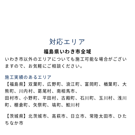
2023年4月
2023年2月
2023年1月
対応エリア
2022年12月
福島県いわき市全域
2022年11月
いわき市以外のエリアについても施工可能な場合がござい
ますので、お気軽にご相談ください。
2022年10月
施工実績のあるエリア
2022年9月
【福島県】双葉町、広野町、浪江町、富岡町、楢葉町、大
熊町、川内村、葛尾村、南相馬市、
2022年7月
田村市、小野町、平田村、古殿町、石川町、玉川村、浅川
2022年6月
町、棚倉町、矢祭町、塙町、鮫川村
【茨城県】北茨城市、高萩市、日立市、常陸太田市、ひた
2022年5月
ちなか市
2022年4月